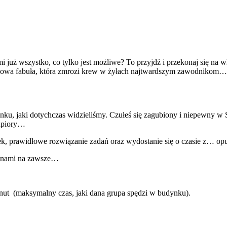
uż wszystko, co tylko jest możliwe? To przyjdź i przekonaj się na wła
nowa fabuła, która zmrozi krew w żyłach najtwardszym zawodnikom…
u, jaki dotychczas widzieliśmy. Czułeś się zagubiony i niepewny w S
 upiory…
, prawidłowe rozwiązanie zadań oraz wydostanie się o czasie z… op
z nami na zawsze…
ut (maksymalny czas, jaki dana grupa spędzi w budynku).