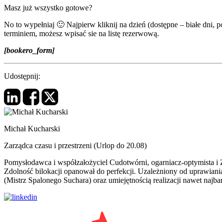
Masz już wszystko gotowe?
No to wypełniaj 🙂 Najpierw kliknij na dzień (dostępne – białe dni, p
terminiem, możesz wpisać sie na listę rezerwową.
[bookero_form]
Udostępnij:
Michał Kucharski
Zarządca czasu i przestrzeni (Urlop do 20.08)
Pomysłodawca i współzałożyciel Cudotwórni, ogarniacz-optymista i Za
Zdolność bilokacji opanował do perfekcji. Uzależniony od uprawian
(Mistrz Spalonego Suchara) oraz umiejętnością realizacji nawet na