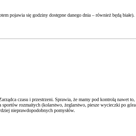
otem pojawia się godziny dostępne danego dnia – również będą białe). S
rządca czasu i przestrzeni. Sprawia, że mamy pod kontrolą nawet to, 
ia sportów rozmaitych (kolarstwo, żeglarstwo, piesze wycieczki po 
jbardziej nieprawdopodobnych pomysłów.