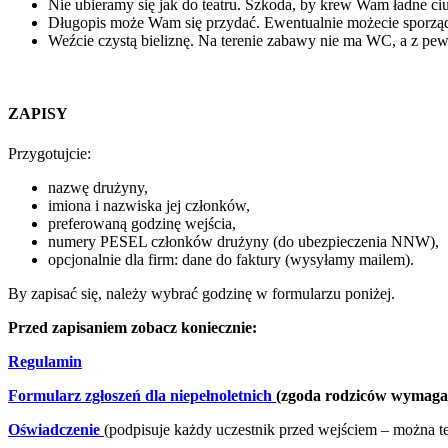
Nie ubieramy się jak do teatru. Szkoda, by krew Wam ładne ci
Długopis może Wam się przydać. Ewentualnie możecie sporząd
Weźcie czystą bieliznę. Na terenie zabawy nie ma WC, a z pew
ZAPISY
Przygotujcie:
nazwę drużyny,
imiona i nazwiska jej członków,
preferowaną godzinę wejścia,
numery PESEL członków drużyny (do ubezpieczenia NNW),
opcjonalnie dla firm: dane do faktury (wysyłamy mailem).
By zapisać się, należy wybrać godzinę w formularzu poniżej.
Przed zapisaniem zobacz koniecznie:
Regulamin
Formularz zgłoszeń dla niepełnoletnich
(zgoda rodziców wymagan
Oświadczenie
(podpisuje każdy uczestnik przed wejściem – można t