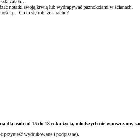
uszki zalała…
zać notatki swoją krwią lub wydrapywać paznokciami w ścianach.
nością… Co to się robi ze strachu?
a dla osób od 15 do 18 roku życia, młodszych nie wpuszczamy s
eż przynieść wydrukowane i podpisane).