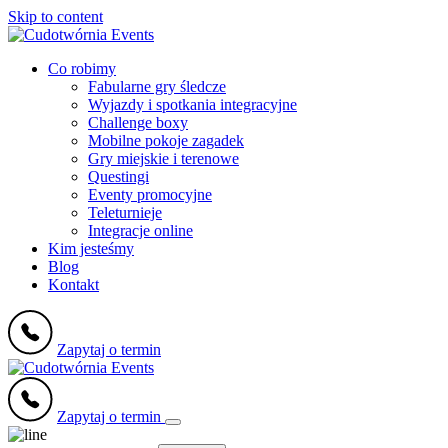
Skip to content
Co robimy
Fabularne gry śledcze
Wyjazdy i spotkania integracyjne
Challenge boxy
Mobilne pokoje zagadek
Gry miejskie i terenowe
Questingi
Eventy promocyjne
Teleturnieje
Integracje online
Kim jesteśmy
Blog
Kontakt
Zapytaj o termin
Zapytaj o termin