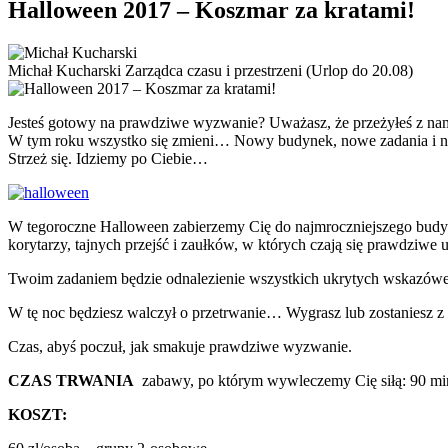
Halloween 2017 – Koszmar za kratami!
Michał Kucharski
Zarządca czasu i przestrzeni (Urlop do 20.08)
Jesteś gotowy na prawdziwe wyzwanie? Uważasz, że przeżyłeś z nami j
W tym roku wszystko się zmieni… Nowy budynek, nowe zadania i 
Strzeż się. Idziemy po Ciebie…
W tegoroczne Halloween zabierzemy Cię do najmroczniejszego budynk
korytarzy, tajnych przejść i zaułków, w których czają się prawdziwe
Twoim zadaniem będzie odnalezienie wszystkich ukrytych wskazówek
W tę noc będziesz walczył o przetrwanie… Wygrasz lub zostaniesz 
Czas, abyś poczuł, jak smakuje prawdziwe wyzwanie.
CZAS TRWANIA
zabawy, po którym wywleczemy Cię siłą: 90 min
KOSZT: