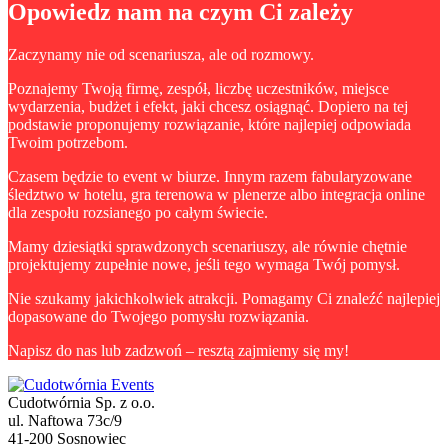
Opowiedz nam na czym Ci zależy
Zaczynamy nie od scenariusza, ale od rozmowy.
Poznajemy Twoją firmę, zespół, liczbę uczestników, miejsce
wydarzenia, budżet i efekt, jaki chcesz osiągnąć. Dopiero na tej
podstawie proponujemy rozwiązanie, które najlepiej odpowiada
Twoim potrzebom.
Czasem będzie to event w biurze. Innym razem fabularyzowane
śledztwo w hotelu, gra terenowa w plenerze albo integracja online
dla zespołu rozsianego po całym świecie.
Mamy dziesiątki sprawdzonych scenariuszy, ale równie chętnie
projektujemy zupełnie nowe, jeśli tego wymaga Twój pomysł.
Nie szukamy jakichkolwiek atrakcji. Pomagamy Ci znaleźć najlepiej
dopasowane do Twojego pomysłu rozwiązania.
Napisz do nas lub zadzwoń – resztą zajmiemy się my!
Cudotwórnia Sp. z o.o.
ul. Naftowa 73c/9
41-200 Sosnowiec