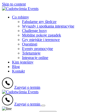
Skip to content
Co robimy
Fabularne gry śledcze
Wyjazdy i spotkania integracyjne
Challenge boxy
Mobilne pokoje zagadek
Gry miejskie i terenowe
Questingi
Eventy promocyjne
Teleturnieje
Integracje online
Kim jesteśmy
Blog
Kontakt
Zapytaj o termin
Zapytaj o termin