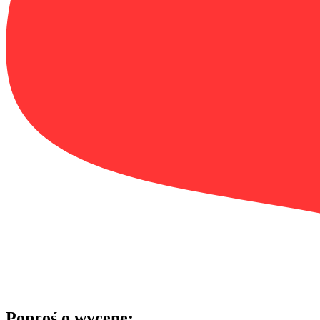
Poproś o wycenę: