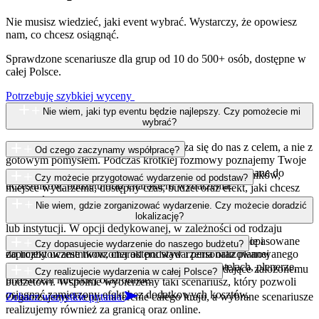
Nie musisz wiedzieć, jaki event wybrać. Wystarczy, że opowiesz
nam, co chcesz osiągnąć.
Sprawdzone scenariusze dla grup od 10 do 500+ osób, dostępne w
całej Polsce.
Potrzebuję szybkiej wyceny
Nie wiem, jaki typ eventu będzie najlepszy. Czy pomożecie mi
wybrać?
Oczywiście – większość klientów zgłasza się do nas z celem, a nie z
Od czego zaczynamy współpracę?
gotowym pomysłem. Podczas krótkiej rozmowy poznajemy Twoje
potrzeby i proponujemy rozwiązanie najlepiej dopasowane do
Od rozmowy, podczas której zapytamy o liczbę uczestników,
Czy możecie przygotować wydarzenie od podstaw?
uczestników, budżetu oraz charakteru wydarzenia.
miejsce wydarzenia, dostępny czas, budżet oraz efekt, jaki chcesz
osiągnąć. Na tej podstawie przygotujemy propozycję wydarzenia i
Jasne, że tak! Realizujemy zarówno sprawdzone scenariusze, jak i
Nie wiem, gdzie zorganizować wydarzenie. Czy możecie doradzić
scenariusza.
autorskie projekty tworzone specjalnie dla konkretnej firmy, miasta
lokalizację?
lub instytucji. W opcji dedykowanej, w zależności od rodzaju
eventu, potrzebujemy ok. 1-3 miesięcy na zaplanowanie i
Oczywiście, pomożemy Ci wybrać miejsce najlepiej dopasowane
Czy dopasujecie wydarzenie do naszego budżetu?
zaprojektowanie tworzonej od podstaw i personalizowanej
do liczby uczestników, charakteru wydarzenia oraz planowanego
realizacji.
scenariusza. Organizujemy eventy w biurach, hotelach, plenerze,
Tak, zawsze proponujemy rozwiązania odpowiadające założonemu
Czy realizujecie wydarzenia w całej Polsce?
przestrzeni miejskiej oraz online.
budżetowi. Wspólnie wybierzemy taki scenariusz, który pozwoli
osiągnąć zamierzony efekt bez dodatkowych kosztów.
Organizujemy eventy na terenie całego kraju, a wybrane scenariusze
Zobacz wszystkie pytania
realizujemy również za granicą oraz online.