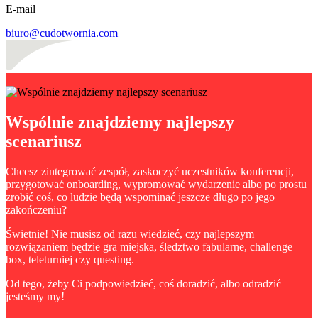
E-mail
biuro@cudotwornia.com
Wspólnie znajdziemy najlepszy
scenariusz
Chcesz zintegrować zespół, zaskoczyć uczestników konferencji,
przygotować onboarding, wypromować wydarzenie albo po prostu
zrobić coś, co ludzie będą wspominać jeszcze długo po jego
zakończeniu?
Świetnie! Nie musisz od razu wiedzieć, czy najlepszym
rozwiązaniem będzie gra miejska, śledztwo fabularne, challenge
box, teleturniej czy questing.
Od tego, żeby Ci podpowiedzieć, coś doradzić, albo odradzić –
jesteśmy my!