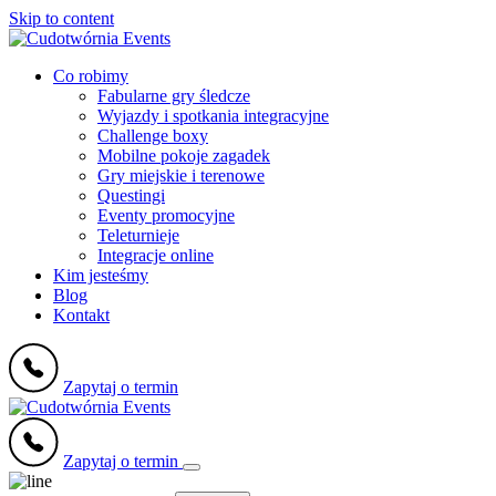
Skip to content
Co robimy
Fabularne gry śledcze
Wyjazdy i spotkania integracyjne
Challenge boxy
Mobilne pokoje zagadek
Gry miejskie i terenowe
Questingi
Eventy promocyjne
Teleturnieje
Integracje online
Kim jesteśmy
Blog
Kontakt
Zapytaj o termin
Zapytaj o termin