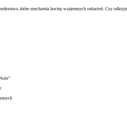
 morderstwo, które uruchamia lawinę wzajemnych oskarżeń. Czy odkryj
 Noże"
e
rzanych