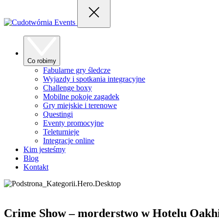
Co robimy
Fabularne gry śledcze
Wyjazdy i spotkania integracyjne
Challenge boxy
Mobilne pokoje zagadek
Gry miejskie i terenowe
Questingi
Eventy promocyjne
Teleturnieje
Integracje online
Kim jesteśmy
Blog
Kontakt
Crime Show – morderstwo w Hotelu Oakhi